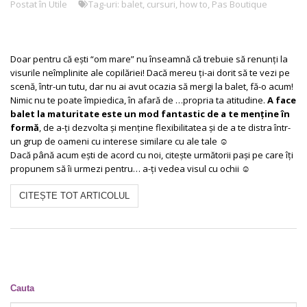
Postat în
Utile
Tag-uri:
balet
,
cursuri
,
how to
,
Pas Boutique
Doar pentru că ești “om mare” nu înseamnă că trebuie să renunți la
visurile neîmplinite ale copilăriei! Dacă mereu ți-ai dorit să te vezi pe
scenă, într-un tutu, dar nu ai avut ocazia să mergi la balet, fă-o acum!
Nimic nu te poate împiedica, în afară de …propria ta atitudine.
A face
balet la maturitate este un mod fantastic de a te menține în
formă
, de a-ți dezvolta și menține flexibilitatea și de a te distra într-
un grup de oameni cu interese similare cu ale tale ☺
Dacă până acum ești de acord cu noi, citește următorii pași pe care îți
propunem să îi urmezi pentru… a-ți vedea visul cu ochii ☺
CITEȘTE TOT ARTICOLUL
Cauta