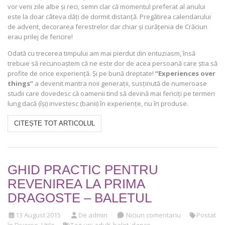
vor veni zile albe și reci, semn clar că momentul preferat al anului
este la doar câteva dăți de dormit distanță. Pregătirea calendarului
de advent, decorarea ferestrelor dar chiar și curățenia de Crăciun
erau prilej de fericire!
Odată cu trecerea timpului am mai pierdut din entuziasm, însă
trebuie să recunoaștem că ne este dor de acea persoană care știa să
profite de orice experiență. Și pe bună dreptate!
“Experiences over
things”
a devenit mantra noii generații, susținută de numeroase
studii care dovedesc că oamenii tind să devină mai fericiți pe termen
lung dacă (își) investesc (banii) în experiențe, nu în produse.
CITEȘTE TOT ARTICOLUL
GHID PRACTIC PENTRU
REVENIREA LA PRIMA
DRAGOSTE – BALETUL
13 August 2015
De admin
Niciun comentariu
Postat