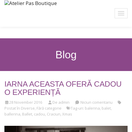
Blog
IARNA ACEASTA OFERĂ CADOU
O EXPERIENȚĂ
28 November 2016
De admin
Niciun comentariu
Postat în
Diverse
,
Fără categorie
Tag-uri:
balerina
,
balet
,
ballerina
,
Ballet
,
cadou
,
Craciun
,
Xmas