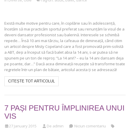
în
Diverse
,
Utile
Tag-uri:
adult
,
balet
,
dance
Există multe motive pentru care, în copilărie sau în adolescență,
încetăm să mai practicăm sportul preferat sau renunțăm la visul de a
deveni dansator profesionist sau balerină. Interesele se schimbă
repede… Însă 10 ani mai târziu, la cafeaua de dimineață, când citim
un articol despre Misty Copeland care a fost promovată prim-solistă
a ABT, deși a început să facă balet abia la 14 ani, s-ar putea să ne
spunem pe un ton de reproș: “La 14 ani!? – eu la 14 ani dansam deja
pe poante, dar…” Dacă acea dimineață reușește să transforme toate
regretele într-un plan de bătaie, articolul acesta ți se adresează!
CITEȘTE TOT ARTICOLUL
7 PAȘI PENTRU ÎMPLINIREA UNUI
VIS
27 January 2015
De admin
Niciun comentariu