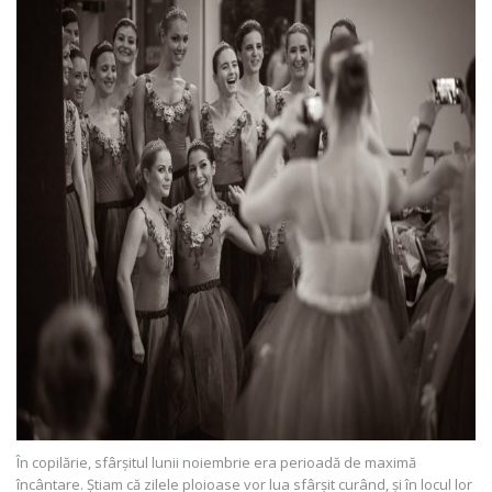
În copilărie, sfârșitul lunii noiembrie era perioadă de maximă
încântare. Știam că zilele ploioase vor lua sfârșit curând, și în locul lor