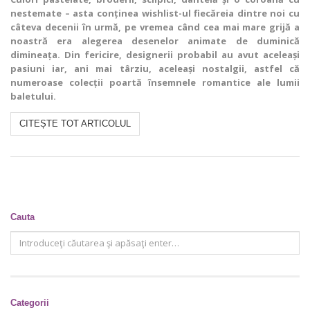
nestemate – asta conținea wishlist-ul fiecăreia dintre noi cu
câteva decenii în urmă, pe vremea când cea mai mare grijă a
noastră era alegerea desenelor animate de duminică
dimineața. Din fericire, designerii probabil au avut aceleași
pasiuni iar, ani mai târziu, aceleași nostalgii, astfel că
numeroase colecții poartă însemnele romantice ale lumii
baletului.
CITEȘTE TOT ARTICOLUL
Cauta
Categorii