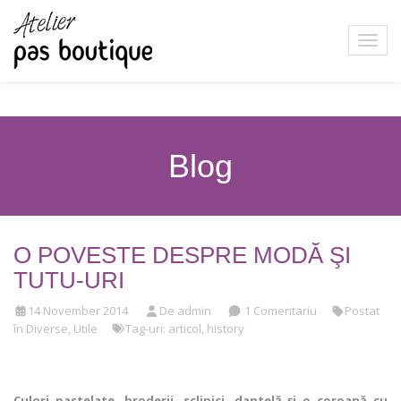
Blog
O POVESTE DESPRE MODĂ ŞI
TUTU-URI
14 November 2014
De admin
1 Comentariu
Postat
în
Diverse
,
Utile
Tag-uri:
articol
,
history
Culori pastelate, broderii, sclipici, dantelă și o coroană cu