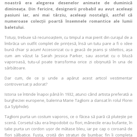
noastră era alegerea desenelor animate de duminică
dimineața. Din fericire, designerii probabil au avut aceleași
pasiuni iar, ani mai târziu, aceleași nostalgii, astfel că
numeroase colecții poartă însemnele romantice ale lumii
baletului.
Totuși, trebuie să recunoaștem, cu timpul a mai pierit din curajul de a
îmbrăca un outfit complet de prințesă, însă un tutu pare a fi o idee
bună chiar și acum! Accesorizat cu o geacă de jeans și stilettos, așa
cum am văzut la Sarah Jessica Parker, sau asortat cu o bluză
vaporoasă, tutu-ul poate transforma orice zi obișnuită în una de
sărbătoare.
Dar cum, de ce și unde a apărut acest articol vestimentar
controversat și adorat?
Istoria se întinde înapoi până în 1932, atunci când artista preferată a
burgheziei europene, balerina Marie Taglioni a dansat în rolul Florei
(La Sylphide).
Taglioni purta un costum vaporos, ce o făcea să pară că plutește pe
scenă. Corsetul său era împodobit cu flori, mânecile erau bufante, în
talie purta un cordon ușor de mătase bleu, iar pe cap o coroană de
flori sălbatice. Fusta, croită din straturi de bumbac fin îi completa