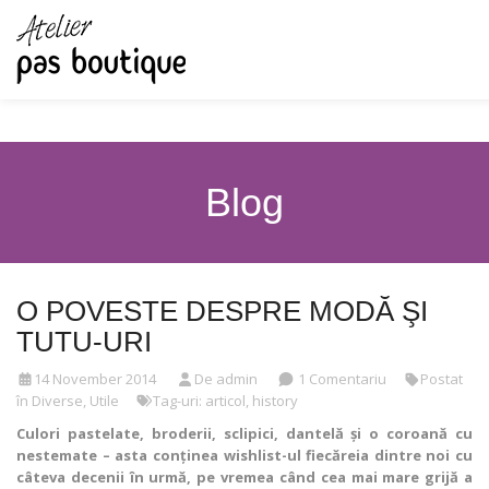
Blog
O POVESTE DESPRE MODĂ ŞI
TUTU-URI
14 November 2014
De admin
1 Comentariu
Postat
în
Diverse
,
Utile
Tag-uri:
articol
,
history
Culori pastelate, broderii, sclipici, dantelă și o coroană cu
nestemate – asta conținea wishlist-ul fiecăreia dintre noi cu
câteva decenii în urmă, pe vremea când cea mai mare grijă a