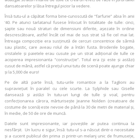
dansatoarelor și lăsa întregul picior la vedere.
Însă tutu-ul a căpătat forma bine-cunoscută de “farfurie” abia în anii
’40. Pe atunci tarlatanul fusese înlocuit în totalitate de tulle: cinci,
șapte sau nouă straturi de dimensiuni diferite, așezate în ordine
descrescătoare, astfel încât cel mai de sus strat să fie cel mai lat.
Întreaga compoziție era susținută de cercuri concentrice de sârmă
sau plastic, care aveau rolul de a întări fusta. Broderiile bogate,
cristalele și paietele erau cusute pe un strat adițional de tulle ce
acoperea impresionanta “construcție”. Totul era (și este și astăzi)
cusut de mână, astfel că prețul unui tutu de scenă poate ajunge chiar
și la 5,000 de euro!
Pe de altă parte însă, tutu-urile romantice a la Taglioni au
supraviețuit în paralel cu cele scurte. La Sylphide sau Giselle
dansează și astăzi în tutu-uri lungi de tulle și voal, pentru
confecționarea cărora, mărturisește Jeanne Nolden (creatoare de
costume de scenă) este nevoie de până la 30 de metri de material și,
în medie, de 50 de ore de muncă.
Datele sunt impresionante, iar poveștile ar putea continua la
nesfârșit. Un lucru e sigur, însă: tutu-ul s-a născut dintr-o necesitate
și a cucerit publicul din prima zi printr-un melanj unic de frumusețe,