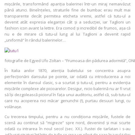
mișcările, transformând apariția balerinei într-un miraj nemaivăzut
până atunci. Bineînțeles, straturile fine de bumbac erau mult mai
transparente decât permitea eticheta vremii, astfel că tutu-ul a
devenit atât expresia eleganței cât și a seducției, iar Taglioni un
fashion icon avant la lettre. Era comod și incredibil de frumos, așa că
nu e de mirare că tutu-ul lung al lui Taglioni a devenit rapid
„uniformă“ în rândul balerinelor…
fotografie de Egyed Ufo Zoltan – “Frumoasa din pădurea adormită”, ONB
În Italia anilor 1870, atenția baletului se concentra asupra
perfecționării dansului pe pointe, iar odată cu introducerea a noi
elemente în dansul clasic, s-a scurtat și tutu-ul, pentru a evidenția
mișcările complexe ale picioarelor. Desigur, nicio balerină nu ar fi vrut
să își dezgolească piciorul în fața unui auditoriu, astfel că, sub tutu-ul
care nu acoperea nici măcar genunchii (!), purtau desuuri lungi, cu
volănașe.
Cu trecerea timpului, pentru a nu condiționa mișcările, fustele de
scenă au continut să “migreze” spre nord, devenind și mai scurte
odată cu intrarea în noul secol (sec. XX.). Fustei de tarlatan i s-au
adăugat straturi întărite de tulle ce crea un efect de raze în jurul taliei