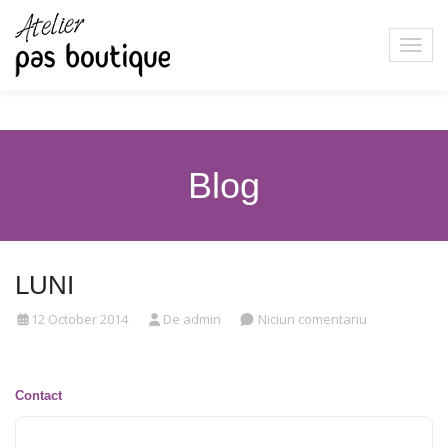
Blog
LUNI
12 October 2014
De admin
Niciun comentariu
Contact