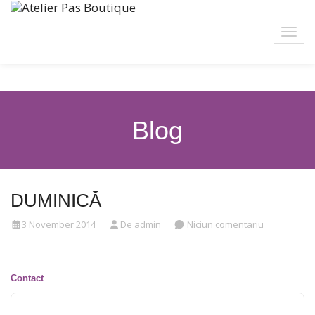
Blog
DUMINICĂ
3 November 2014
De admin
Niciun comentariu
Contact