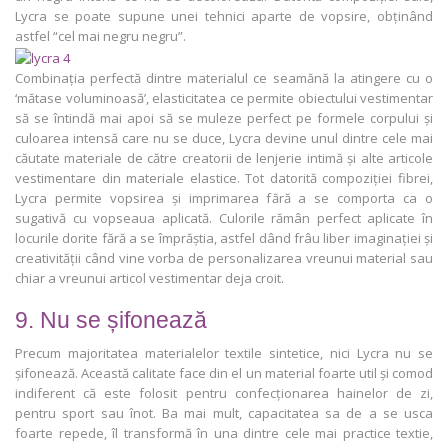
Lycra se poate supune unei tehnici aparte de vopsire, obținând
astfel “cel mai negru negru”.
Combinația perfectă dintre materialul ce seamănă la atingere cu o
‘mătase voluminoasă’, elasticitatea ce permite obiectului vestimentar
să se întindă mai apoi să se muleze perfect pe formele corpului și
culoarea intensă care nu se duce, Lycra devine unul dintre cele mai
căutate materiale de către creatorii de lenjerie intimă și alte articole
vestimentare din materiale elastice. Tot datorită compoziției fibrei,
Lycra permite vopsirea și imprimarea fără a se comporta ca o
sugativă cu vopseaua aplicată. Culorile rămân perfect aplicate în
locurile dorite fără a se împrăștia, astfel dând frâu liber imaginației și
creativității când vine vorba de personalizarea vreunui material sau
chiar a vreunui articol vestimentar deja croit.
9. Nu se șifonează
Precum majoritatea materialelor textile sintetice, nici Lycra nu se
șifonează. Această calitate face din el un material foarte util și comod
indiferent că este folosit pentru confecționarea hainelor de zi,
pentru sport sau înot. Ba mai mult, capacitatea sa de a se usca
foarte repede, îl transformă în una dintre cele mai practice textie,