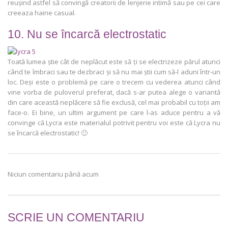
reușind astfel să convingă creatorii de lenjerie intimă sau pe cei care
creeaza haine casual.
10. Nu se încarcă electrostatic
Toată lumea știe cât de neplăcut este să ți se electrizeze părul atunci
când te îmbraci sau te dezbraci și să nu mai știi cum să-l aduni într-un
loc. Deși este o problemă pe care o trecem cu vederea atunci când
vine vorba de puloverul preferat, dacă s-ar putea alege o variantă
din care această neplăcere să fie exclusă, cel mai probabil cu toții am
face-o. Ei bine, un ultim argument pe care l-as aduce pentru a vă
convinge că Lycra este materialul potrivit pentru voi este că Lycra nu
se încarcă electrostatic! 🙂
Niciun comentariu până acum
SCRIE UN COMENTARIU