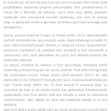
În ziua de azi, cel mai de preț lucru pe care ți-l poate oferi moda, este
posibilitatea expresiei propriei personalități fără condiționarea în
vreun fel a libertății de mișcare. Lycra este unul dintre puținele
materiale care corespund nevoilor publicului, dar care, în același
timp, se plasează undeva aproape de limita superioară a imaginației
designerilor.
Istoria acestui material începe la finalul anilor ’50 în laboratoarele
DuPont (devenite mai apoi Invista), unde, după îndelungi cercetări, în
anul 1959 chimistul Joseph Shivers a reușit să creeze “polyurethan-
polyurea copolymer”-ul, varianta mai durabilă și mai rezistentă a
cauciucului care, spre deosebire de Lycra, era obținut exclusiv din
materiale naturale.
Cu timpul, invenția lui Shivers a fost dezvoltată, obținând astfel
materiale precum Elaspan sau Lycra, ambele fiind mărci înregistrate
ale corporației Invista. Totuși, atunci când spunem “lycra”, de cele
mai multe ori ne referim în mod generic la un material textil elastic pe
care foarte mulți dintre noi, în mod eronat îl asociază doar cu
costumul de baie și cel pentru balet sau gimnastică. Întrebuințările
materialului sunt însă dintre cele mai variate și asta se datorează
numeroaselor sale calități pe care alte materiale textile nu le pot
dobândi.
Iată zece dintre acele calități care au reușit să plaseaze Lycra în topul