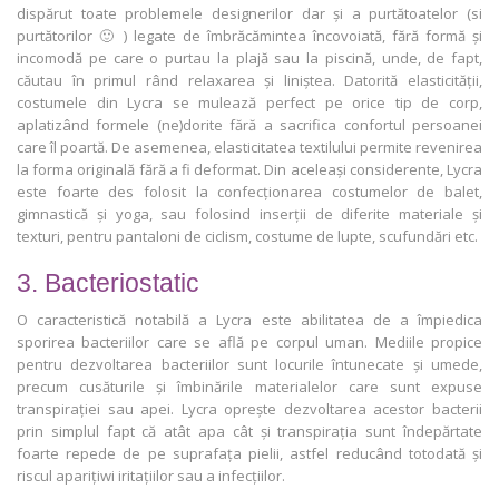
dispărut toate problemele designerilor dar și a purtătoatelor (si
purtătorilor 🙂 ) legate de îmbrăcămintea încovoiată, fără formă și
incomodă pe care o purtau la plajă sau la piscină, unde, de fapt,
căutau în primul rând relaxarea și liniștea. Datorită elasticității,
costumele din Lycra se mulează perfect pe orice tip de corp,
aplatizând formele (ne)dorite fără a sacrifica confortul persoanei
care îl poartă. De asemenea, elasticitatea textilului permite revenirea
la forma originală fără a fi deformat. Din aceleași considerente, Lycra
este foarte des folosit la confecționarea costumelor de balet,
gimnastică și yoga, sau folosind inserții de diferite materiale și
texturi, pentru pantaloni de ciclism, costume de lupte, scufundări etc.
3. Bacteriostatic
O caracteristică notabilă a Lycra este abilitatea de a împiedica
sporirea bacteriilor care se află pe corpul uman. Mediile propice
pentru dezvoltarea bacteriilor sunt locurile întunecate și umede,
precum cusăturile și îmbinările materialelor care sunt expuse
transpirației sau apei. Lycra oprește dezvoltarea acestor bacterii
prin simplul fapt că atât apa cât și transpirația sunt îndepărtate
foarte repede de pe suprafața pielii, astfel reducând totodată și
riscul aparițiwi iritațiilor sau a infecțiilor.