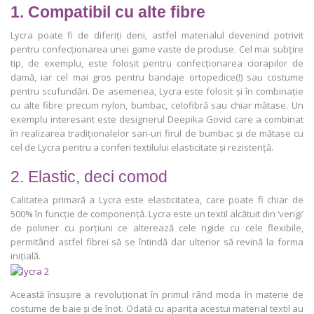
1. Compatibil cu alte fibre
Lycra poate fi de diferiți deni, astfel materialul devenind potrivit
pentru confecționarea unei game vaste de produse. Cel mai subțire
tip, de exemplu, este folosit pentru confecționarea ciorapilor de
damă, iar cel mai gros pentru bandaje ortopedice(!) sau costume
pentru scufundări. De asemenea, Lycra este folosit și în combinație
cu alte fibre precum nylon, bumbac, celofibră sau chiar mătase. Un
exemplu interesant este designerul Deepika Govid care a combinat
în realizarea tradiționalelor sari-uri firul de bumbac și de mătase cu
cel de Lycra pentru a conferi textilului elasticitate și rezistență.
2. Elastic, deci comod
Calitatea primară a Lycra este elasticitatea, care poate fi chiar de
500% în funcție de componență. Lycra este un textil alcătuit din ‘verigi’
de polimer cu porțiuni ce alterează cele rigide cu cele flexibile,
permitând astfel fibrei să se întindă dar ulterior să revină la forma
inițială.
Această însușire a revoluționat în primul rând moda în materie de
costume de baie și de înot. Odată cu aparița acestui material textil au